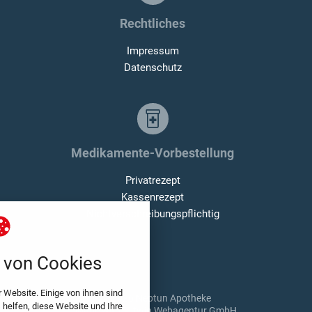
Rechtliches
Impressum
Datenschutz
Medikamente-Vorbestellung
Privatrezept
Kassenrezept
Nichtverschreibungspflichtig
nstellungen
von Cookies
über alle verwendeten Cookies und
chkeit folgende Kategorien zu
r zu blockieren.
 Website. Einige von ihnen sind
© 2026 Neptun Apotheke
helfen, diese Website und Ihre
Made with
❤
twin Webagentur GmbH