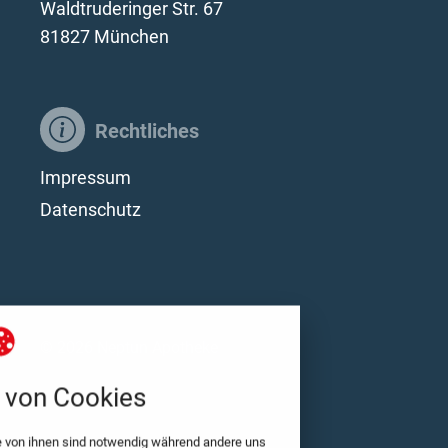
Waldtruderinger Str. 67
81827 München
Rechtliches
Impressum
Datenschutz
stellungen
© 2026 Neptun Apotheke
ten Cookies und Skripte. Sie haben die Möglichkeit
von Cookies
ptieren oder zu blockieren.
Notwendig
e von ihnen sind notwendig während andere uns